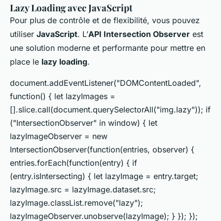
Lazy Loading avec JavaScript
Pour plus de contrôle et de flexibilité, vous pouvez
utiliser
JavaScript
. L’
API Intersection Observer
est
une solution moderne et performante pour mettre en
place le
lazy loading
.
document.addEventListener("DOMContentLoaded",
function() { let lazyImages =
[].slice.call(document.querySelectorAll("img.lazy")); if
("IntersectionObserver" in window) { let
lazyImageObserver = new
IntersectionObserver(function(entries, observer) {
entries.forEach(function(entry) { if
(entry.isIntersecting) { let lazyImage = entry.target;
lazyImage.src = lazyImage.dataset.src;
lazyImage.classList.remove("lazy");
lazyImageObserver.unobserve(lazyImage); } }); });