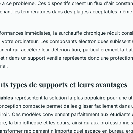
e à ce problème. Ces dispositifs créent un flux d'air consta
tenant les températures dans des plages acceptables même lo
formances immédiates, la surchauffe chronique réduit cons
 votre ordinateur. Les composants électroniques subissent 
ent qui accélère leur détérioration, particulièrement la batt
stir dans un support ventilé représente donc une protectio
iel.
nts types de supports et leurs avantages
iables
représentent la solution la plus populaire pour une uti
nception compacte permet de les glisser facilement dans u
iroir. Ces modèles conviennent parfaitement aux étudiants q
re, la bibliothèque et les cours, ainsi qu'aux professionnels 
transformer rapidement n'importe quel espace en bureau e