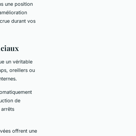
ns une position
amélioration
ccrue durant vos
uciaux
ue un véritable
ps, oreillers ou
nternes.
tomatiquement
uction de
 arrêts
evées offrent une