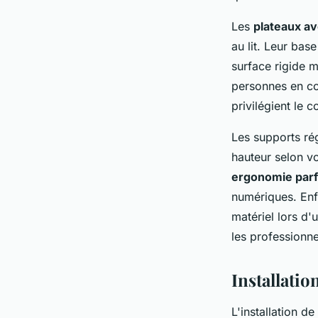
Les
plateaux a
au lit. Leur bas
surface rigide m
personnes en con
privilégient le c
Les supports rég
hauteur selon vo
ergonomie parf
numériques. Enf
matériel lors d
les professionne
Installatio
L'installation 