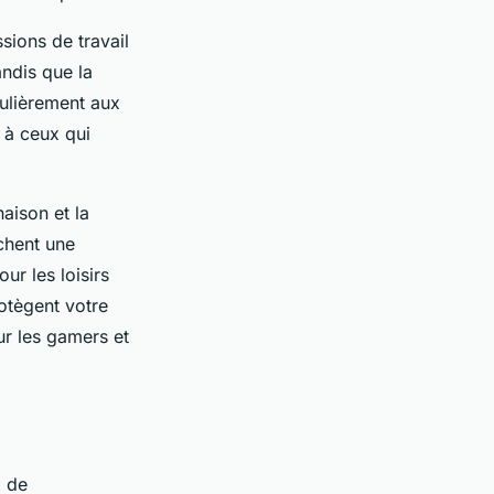
sions de travail
andis que la
culièrement aux
t à ceux qui
aison et la
rchent une
our les loisirs
otègent votre
ur les gamers et
x de