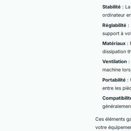
Stabilité
: La
ordinateur e
Réglabilité
: 
support à vo
Matériaux
: 
dissipation t
Ventilation
:
machine lors 
Portabilité
: 
entre les piè
Compatibilité
généralement
Ces éléments gar
votre équipemen