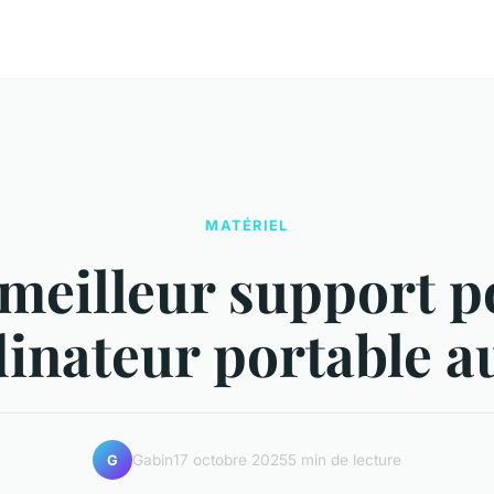
MATÉRIEL
 meilleur support p
inateur portable au
Gabin
17 octobre 2025
5 min de lecture
G