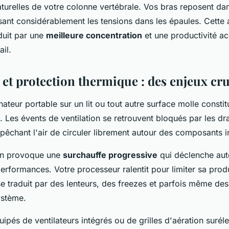
turelles de votre colonne vertébrale. Vos bras reposent da
sant considérablement les tensions dans les épaules. Cette 
duit par une
meilleure concentration
et une productivité a
ail.
 et protection thermique : des enjeux cr
inateur portable sur un lit ou tout autre surface molle constit
 Les évents de ventilation se retrouvent bloqués par les dra
pêchant l'air de circuler librement autour des composants i
ion provoque une
surchauffe progressive
qui déclenche au
erformances. Votre processeur ralentit pour limiter sa prod
se traduit par des lenteurs, des freezes et parfois même des
ystème.
ipés de ventilateurs intégrés ou de grilles d'aération surél