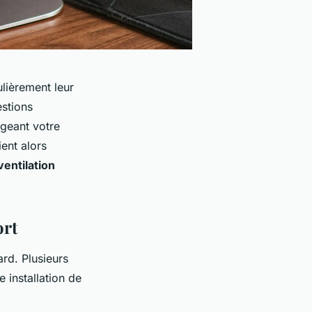
ulièrement leur
estions
geant votre
ent alors
ventilation
ort
ard. Plusieurs
e installation de