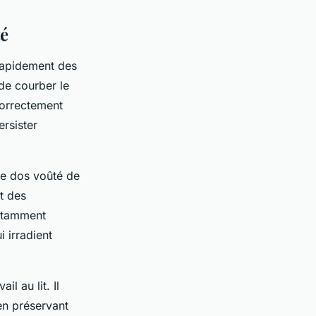
té
 rapidement des
de courber le
correctement
ersister
Le dos voûté de
t des
nstamment
 irradient
 au lit. Il
en préservant