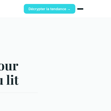
Décrypter la tendance →
our
 lit