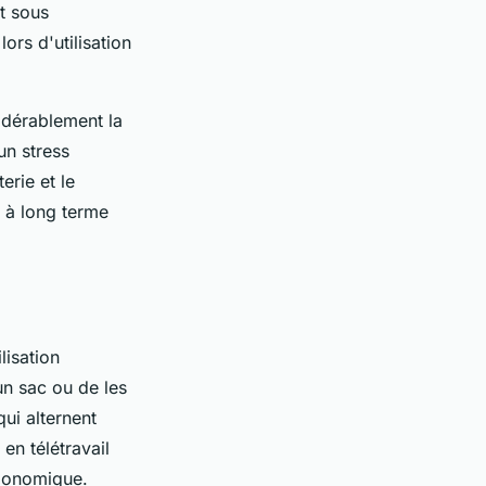
nt sous
rs d'utilisation
idérablement la
un stress
erie et le
n à long terme
lisation
n sac ou de les
ui alternent
en télétravail
rgonomique.