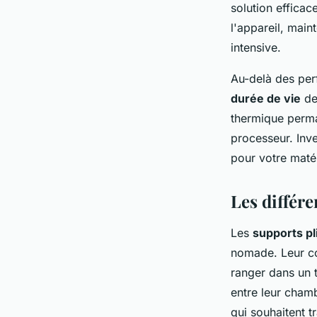
solution efficac
l'appareil, main
intensive.
Au-delà des per
durée de vie
de
thermique perman
processeur. Inve
pour votre matér
Les différe
Les
supports pl
nomade. Leur co
ranger dans un t
entre leur chamb
qui souhaitent 